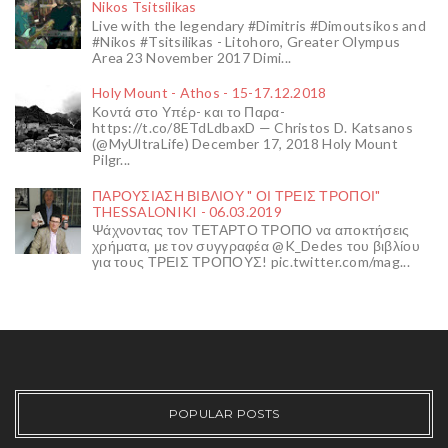
Nikos Tsitsilikas
Live with the legendary #Dimitris #Dimoutsikos and
#Nikos #Tsitsilikas - Litohoro, Greater Olympus
Area 23 November 2017 Dimi...
Holy Mount - Athos - 15-17.12.2018
Κοντά στο Υπέρ- και το Παρα-
https://t.co/8ETdLdbaxD — Christos D. Katsanos
(@MyUltraLife) December 17, 2018 Holy Mount
Pilgr...
ΠΑΡΟΥΣΙΑΣΗ ΒΙΒΛΙΟΥ " ΟΙ ΤΡΕΙΣ ΤΡΟΠΟΙ"
THESSALONIKI - 06.03.2019
Ψάχνοντας τον ΤΕΤΑΡΤΟ ΤΡΟΠΟ να αποκτήσεις
χρήματα, με τον συγγραφέα @K_Dedes του βιβλίου
για τους ΤΡΕΙΣ ΤΡΟΠΟΥΣ! pic.twitter.com/mag...
POPULAR POSTS