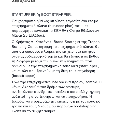
28/5/2015
STARTUPPER ¨η BOOTSTRAPPER;
Θα χρησιμοποιήθεί ως υπόθεση εργασίας ένα έτοιμο
επιχειρηματικό πλάνο (business plan) που μας
παραχώρησε ευγενικά το ΚΕΜΕΛ (Κέντρο Εθελοντών
Mάνατζερ Ελλάδος).
Ο Χρήστος Δ. Κατσάνος, Brand Strategist της Tropos
Branding Co, με αφορμή το επιχειρηματικό πλάνο, θα
φωτίσει διάφορες πλευρές της επιχειρηματικότητας
στον αγροδιατροφικό τομέα και θα εξηγήσει σε βάθος
τη διαφορά μεταξύ των νέων επιχειρηματιών που
ξεκινούν με την επιχειρηματική τους ιδέα (startupper )
και αυτών που ξεκινούν με τη δική τους επιχείρηση
(bootstrapper).
Έχω την επιχειρηματική ιδέα για ένα προϊόν, λοιπόν. Τι
κάνω; Ακολουθώ τον δρόμο των startups,
αναζητώντας συνιδρυτές, κεφάλαια και πολύ γρήγορη
ανάπτυξη για να ξεκινήσω και να προχωρήσω; Ή
ξεκινάω και προχωράω την επιχείρηση με τον κλασικό
τρόπο και τους δικούς μου πόρους – bootstrapping;
Ελάτε να το συζητήσουμε!