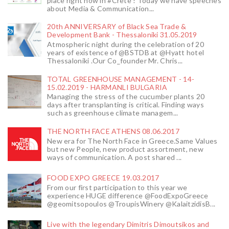
place right now in #Crete ! Today we have speeches
about Media & Communication...
20th ANNIVERSARY of Black Sea Trade &
Development Bank - Thessaloniki 31.05.2019
Atmospheric night during the celebration of 20
years of existence of @BSTDB at @Hyatt hotel
Thessaloniki .Our Co_founder Mr. Chris...
TOTAL GREENHOUSE MANAGEMENT - 14-
15.02.2019 - HARMANLI BULGARIA
Managing the stress of the cucumber plants 20
days after transplanting is critical. Finding ways
such as greenhouse climate managem...
THE NORTH FACE ATHENS 08.06.2017
New era for The North Face in Greece.Same Values
but new People, new product assortment, new
ways of communication. A post shared ...
FOOD EXPO GREECE 19.03.2017
From our first participation to this year we
experience HUGE difference @FoodExpoGreece
@geomitsopoulos @TroupisWinery @KalaitzidisB...
Live with the legendary Dimitris Dimoutsikos and